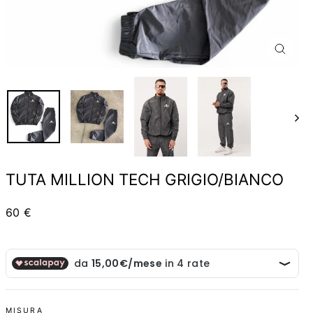
CHIUD
(ESC)
TUTA MILLION TECH GRIGIO/BIANCO
Prezzo
60 €
MISURA