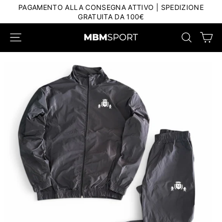
Salta
PAGAMENTO ALLA CONSEGNA ATTIVO | SPEDIZIONE
al
GRATUITA DA 100€
contenuto
Car
Navigazione del sito
Ricerca