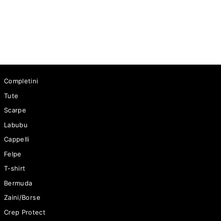
Tuta Million Tech Grigio/Bianco
60 €
Completini
Tute
Scarpe
Labubu
Cappelli
Felpe
T-shirt
Bermuda
Zaini/Borse
Crep Protect