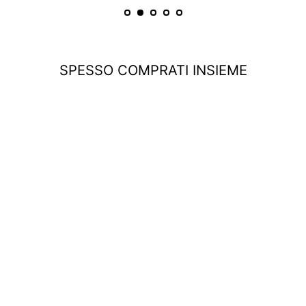
SPESSO COMPRATI INSIEME
ESAURITO
Tuta Million Gothic Nero/Olografico