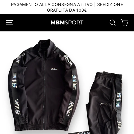
Salta
PAGAMENTO ALLA CONSEGNA ATTIVO | SPEDIZIONE
al
GRATUITA DA 100€
contenuto
Car
Navigazione del sito
Ricerca