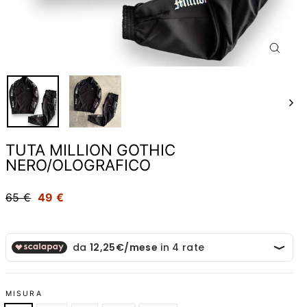
CHIUD
(ESC)
TUTA MILLION GOTHIC
NERO/OLOGRAFICO
Prezzo
65 €
Scontato
49 €
MISURA