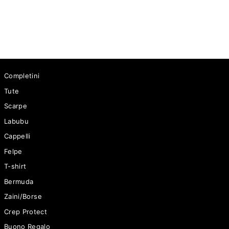
Prezzo
65 €
Scontato
49 €
Completini
Tute
Scarpe
Labubu
Cappelli
Felpe
T-shirt
Bermuda
Zaini/Borse
Crep Protect
Buono Regalo