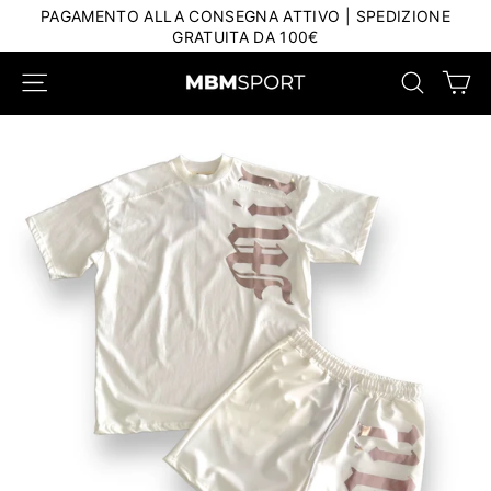
Salta
PAGAMENTO ALLA CONSEGNA ATTIVO | SPEDIZIONE
al
GRATUITA DA 100€
contenuto
Car
Navigazione del sito
Ricerca