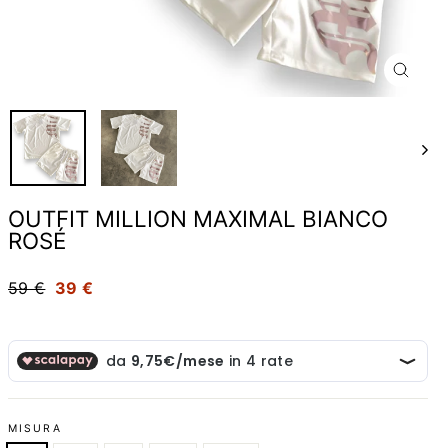
CHIUD
(ESC)
OUTFIT MILLION MAXIMAL BIANCO
ROSÉ
Prezzo
59 €
Scontato
39 €
MISURA