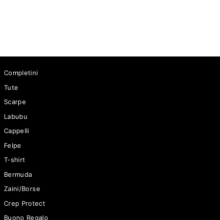
Prezzo
59 €
Scontato
39 €
Completini
Tute
Scarpe
Labubu
Cappelli
Felpe
T-shirt
Bermuda
Zaini/Borse
Crep Protect
Buono Regalo