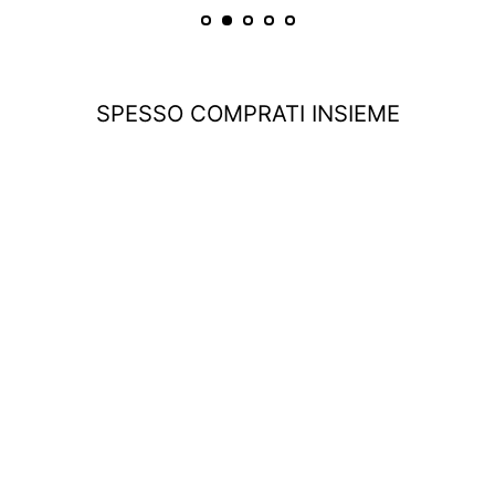
SPESSO COMPRATI INSIEME
ESAURITO
Outfit Million Maximal Bianco Rosé