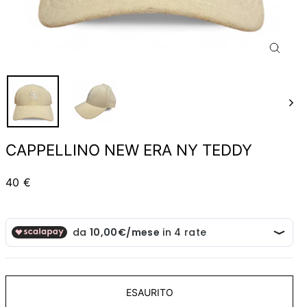
CHIUD
(ESC)
CAPPELLINO NEW ERA NY TEDDY
Prezzo
40 €
ESAURITO