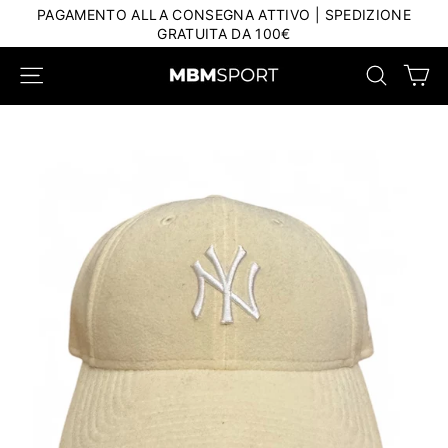
Salta
PAGAMENTO ALLA CONSEGNA ATTIVO | SPEDIZIONE
al
GRATUITA DA 100€
contenuto
Car
Navigazione del sito
Ricerca